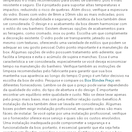
temperado é o mais recomendado para boxes de banheiro, pois é mais
resistente e seguro. Ele é projetado para suportar altas temperaturas e
impactos, reduzindo o risco de quebras. Além disso, verifique a espessura
do vidro. Boxes com vidro de 8mm a 10mm são as mais indicadas, pois
oferecem maior durabilidade e segurança. A estética da box também deve
ser considerada. O design e o acabamento da box devem harmonizar com
o estilo do seu banheiro. Existem diversas opções de acabamentos para
as ferragens, como cromado, inox ou preto. Escolha um que complemente
a decoração existente. O vidro pode ser transparente, jateado ou até
mesmo com texturas, oferecendo uma variedade de estilos que podem se
adequar ao seu gosto pessoal.Outro ponto importante é a manutenção da
box. Algumas opções de vidro possuem tratamento anti-aderente, que
facilita a limpeza e evita o acúmulo de sujeira e manchas. Essa é uma
característica a ser considerada, especialmente se você deseja economizar
tempo na manutenção do banheiro. Verifique também as instruções de
limpeza recomendadas pelo fabricante para garantir que sua box
mantenha sua aparência ao longo do tempo.O preço é um fator decisivo na
escolha da box de vidro. Pesquise e compare os
Box Blindex Preço
em
diferentes fornecedores. Lembre-se de que o preço pode variar dependendo
da qualidade do vidro, do tipo de abertura e do design. É importante
encontrar um equilíbrio entre qualidade e custo. Não se deixe levar apenas
pelo preço mais baixo, mas sim pela melhor relação custo-benefício.A
instalação da box também deve ser levada em consideração. Algumas
boxes podem exigir instalação profissional, enquanto outras são mais
fáceis de instalar. Se você optar por uma instalação profissional, verifique
se o fornecedor oferece esse serviço e quais são os custos envolvidos.
Uma instalação inadequada pode comprometer a segurança e a
funcionalidade da box, portanto, é essencial garantir que ela seja feita