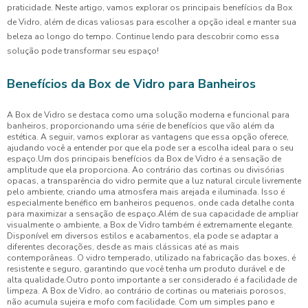
praticidade. Neste artigo, vamos explorar os principais benefícios da Box
de Vidro, além de dicas valiosas para escolher a opção ideal e manter sua
beleza ao longo do tempo. Continue lendo para descobrir como essa
solução pode transformar seu espaço!
Benefícios da Box de Vidro para Banheiros
A Box de Vidro se destaca como uma solução moderna e funcional para
banheiros, proporcionando uma série de benefícios que vão além da
estética. A seguir, vamos explorar as vantagens que essa opção oferece,
ajudando você a entender por que ela pode ser a escolha ideal para o seu
espaço.Um dos principais benefícios da Box de Vidro é a sensação de
amplitude que ela proporciona. Ao contrário das cortinas ou divisórias
opacas, a transparência do vidro permite que a luz natural circule livremente
pelo ambiente, criando uma atmosfera mais arejada e iluminada. Isso é
especialmente benéfico em banheiros pequenos, onde cada detalhe conta
para maximizar a sensação de espaço.Além de sua capacidade de ampliar
visualmente o ambiente, a Box de Vidro também é extremamente elegante.
Disponível em diversos estilos e acabamentos, ela pode se adaptar a
diferentes decorações, desde as mais clássicas até as mais
contemporâneas. O vidro temperado, utilizado na fabricação das boxes, é
resistente e seguro, garantindo que você tenha um produto durável e de
alta qualidade.Outro ponto importante a ser considerado é a facilidade de
limpeza. A Box de Vidro, ao contrário de cortinas ou materiais porosos,
não acumula sujeira e mofo com facilidade. Com um simples pano e