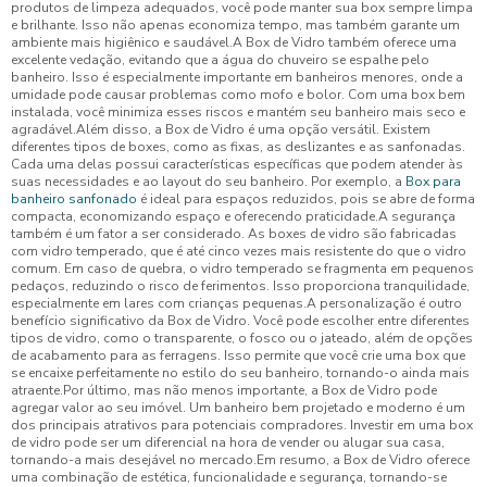
produtos de limpeza adequados, você pode manter sua box sempre limpa
e brilhante. Isso não apenas economiza tempo, mas também garante um
ambiente mais higiênico e saudável.A Box de Vidro também oferece uma
excelente vedação, evitando que a água do chuveiro se espalhe pelo
banheiro. Isso é especialmente importante em banheiros menores, onde a
umidade pode causar problemas como mofo e bolor. Com uma box bem
instalada, você minimiza esses riscos e mantém seu banheiro mais seco e
agradável.Além disso, a Box de Vidro é uma opção versátil. Existem
diferentes tipos de boxes, como as fixas, as deslizantes e as sanfonadas.
Cada uma delas possui características específicas que podem atender às
suas necessidades e ao layout do seu banheiro. Por exemplo, a
Box para
banheiro sanfonado
é ideal para espaços reduzidos, pois se abre de forma
compacta, economizando espaço e oferecendo praticidade.A segurança
também é um fator a ser considerado. As boxes de vidro são fabricadas
com vidro temperado, que é até cinco vezes mais resistente do que o vidro
comum. Em caso de quebra, o vidro temperado se fragmenta em pequenos
pedaços, reduzindo o risco de ferimentos. Isso proporciona tranquilidade,
especialmente em lares com crianças pequenas.A personalização é outro
benefício significativo da Box de Vidro. Você pode escolher entre diferentes
tipos de vidro, como o transparente, o fosco ou o jateado, além de opções
de acabamento para as ferragens. Isso permite que você crie uma box que
se encaixe perfeitamente no estilo do seu banheiro, tornando-o ainda mais
atraente.Por último, mas não menos importante, a Box de Vidro pode
agregar valor ao seu imóvel. Um banheiro bem projetado e moderno é um
dos principais atrativos para potenciais compradores. Investir em uma box
de vidro pode ser um diferencial na hora de vender ou alugar sua casa,
tornando-a mais desejável no mercado.Em resumo, a Box de Vidro oferece
uma combinação de estética, funcionalidade e segurança, tornando-se