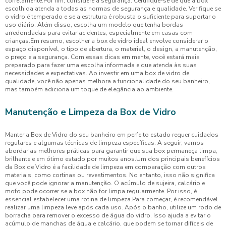
corretamente.Por fim, considere a segurança. Certifique-se de que a box
escolhida atenda a todas as normas de segurança e qualidade. Verifique se
o vidro é temperado e se a estrutura é robusta o suficiente para suportar o
uso diário. Além disso, escolha um modelo que tenha bordas
arredondadas para evitar acidentes, especialmente em casas com
crianças.Em resumo, escolher a box de vidro ideal envolve considerar o
espaço disponível, o tipo de abertura, o material, o design, a manutenção,
o preço e a segurança. Com essas dicas em mente, você estará mais
preparado para fazer uma escolha informada e que atenda às suas
necessidades e expectativas. Ao investir em uma box de vidro de
qualidade, você não apenas melhora a funcionalidade do seu banheiro,
mas também adiciona um toque de elegância ao ambiente.
Manutenção e Limpeza da Box de Vidro
Manter a Box de Vidro do seu banheiro em perfeito estado requer cuidados
regulares e algumas técnicas de limpeza específicas. A seguir, vamos
abordar as melhores práticas para garantir que sua box permaneça limpa,
brilhante e em ótimo estado por muitos anos.Um dos principais benefícios
da Box de Vidro é a facilidade de limpeza em comparação com outros
materiais, como cortinas ou revestimentos. No entanto, isso não significa
que você pode ignorar a manutenção. O acúmulo de sujeira, calcário e
mofo pode ocorrer se a box não for limpa regularmente. Por isso, é
essencial estabelecer uma rotina de limpeza.Para começar, é recomendável
realizar uma limpeza leve após cada uso. Após o banho, utilize um rodo de
borracha para remover o excesso de água do vidro. Isso ajuda a evitar o
acúmulo de manchas de água e calcário, que podem se tornar difíceis de