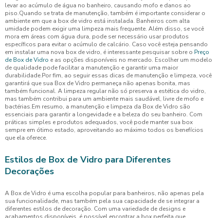
levar ao acúmulo de água no banheiro, causando mofo e danos ao
piso.Quando se trata de manutenção, também é importante considerar o
ambiente em que a box de vidro está instalada. Banheiros com alta
umidade podem exigir uma limpeza mais frequente. Além disso, se você
mora em áreas com água dura, pode ser necessário usar produtos
específicos para evitar o acúmulo de calcário. Caso você esteja pensando
em instalar uma nova box de vidro, é interessante pesquisar sobre o
Preço
de Box de Vidro
e as opções disponíveis no mercado. Escolher um modelo
de qualidade pode facilitar a manutenção e garantir uma maior
durabilidade.Por fim, ao seguir essas dicas de manutenção e limpeza, você
garantirá que sua Box de Vidro permaneça não apenas bonita, mas
também funcional. A limpeza regular não só preserva a estética do vidro,
mas também contribui para um ambiente mais saudável, livre de mofo e
bactérias.Em resumo, a manutenção e limpeza da Box de Vidro são
essenciais para garantir a longevidade e a beleza do seu banheiro. Com
práticas simples e produtos adequados, você pode manter sua box
sempre em ótimo estado, aproveitando ao máximo todos os benefícios
que ela oferece.
Estilos de Box de Vidro para Diferentes
Decorações
A Box de Vidro é uma escolha popular para banheiros, não apenas pela
sua funcionalidade, mas também pela sua capacidade de se integrar a
diferentes estilos de decoração. Com uma variedade de designs e
acabamentos disponíveis, é possível encontrar a box perfeita que