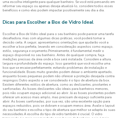
uma escolha inteligente para qualquer banheiro. Se você está pensando em
reformar seu espaço ou apenas deseja atualizá-lo, considere todos esses
benefícios e como eles podem impactar positivamente seu dia a dia.
Dicas para Escolher a Box de Vidro Ideal
Escolher a Box de Vidro ideal para o seu banheiro pode parecer uma tarefa
desafiadora, mas com algumas dicas práticas, você poderá tomar a
decisão certa. A seguir, apresentamos orientações que ajudarão você a
escolher a box perfeita, levando em consideração aspectos como espaço,
estilo, segurança e orçamento.Primeiramente, é fundamental medir o
espaço disponível no seu banheiro. Antes de qualquer compra, faça
medições precisas da área onde a box será instalada. Considere a altura,
largura e profundidade do espaço. Isso garantirá que você escolha uma
box que se encaixe perfeitamente, evitando problemas de instalação e
funcionalidade. Boxes muito grandes podem deixar o ambiente apertado,
enquanto boxes pequenas podem não oferecer a proteção desejada contra
respingos.Outro aspecto a ser considerado é o tipo de abertura da box.
Existem diferentes estilos de abertura, como as deslizantes, pivotantes e
sanfonadas. As boxes deslizantes são ideais para banheiros menores,
pois não ocupam espaço adicional ao abrir. Já as boxes pivotantes podem
oferecer um acesso mais amplo, mas precisam de espaço suficiente para
abrir. As boxes sanfonadas, por sua vez, são uma excelente opção para
espaços reduzidos, pois se dobram e ocupam menos área. Avalie o layout
do seu banheiro e escolha o tipo de abertura que melhor se adapta às suas
necessidades.A escolha do tipo de vidro também é crucial. O vidro