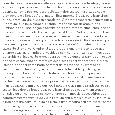
complementa o ambiente e reflete seu gosto pessoal. Neste artigo, vamos
explorar os principais estilos de box de vidro e como cada um deles pode
se encaixar em diferentes decorações.Um dos estilos mais clássicos e
atemporais é a Box de Vidro Incolor. Este modelo é ideal para banheiros
que buscam um visual clean e moderno. O vidro transparente permite que a
luz natural flua pelo espaço, criando uma sensação de amplitude e
luminosidade. Essa opção é perfeita para ambientes minimalistas, onde o
foco está na simplicidade e na elegância. A Box de Vidro Incolor combina
bem com revestimentos em cerâmica, mármore ou madeira, tornando-se
uma escolha versátil para qualquer estilo de decoração.Para aqueles que
desejam um pouco mais de privacidade, a Box de Vidro Jateado é uma
excelente alternativa. O vidro jateado proporciona um efeito fosco que
difunde a luz, garantindo a privacidade sem comprometer a luminosidade
do ambiente. Esse estilo é ideal para banheiros que precisam de um toque
de sofisticação, especialmente em decorações contemporâneas. O vidro
jateado pode ser combinado com metais escovados ou cromados,
criando um contraste elegante e moderno.Outro estilo que tem ganhado
destaque é a Box de Vidro com Textura. Esse tipo de vidro apresenta
padrões ou texturas que adicionam um elemento visual interessante ao
banheiro. As boxes texturizadas podem variar de designs sutis a padrões
mais ousados, permitindo que você escolha o que mais se adapta ao seu
estilo. Esse tipo de box é ideal para banheiros que buscam um toque
artístico ou único, e pode ser combinado com móveis e acessórios que
complementem a textura do vidro.Para um estilo mais rústico ou industrial,
a Box de Vidro com Estrutura de Metal é uma escolha perfeita. As ferragens
metálicas, geralmente em acabamentos como preto ou bronze, trazem um
charme vintage ao ambiente. Esse estilo combina bem com azulejos de
metrô, ladrilhos hidráulicos e outros elementos que remetem ao design