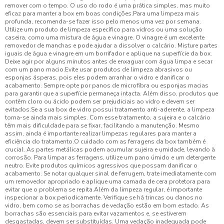
remover com o tempo. O uso do rodo é uma prática simples, mas muito
eficaz para manter a box em boas condições.Para uma limpeza mais
profunda, recomenda-se fazer isso pelo menos uma vez por semana.
Utilize um produto de limpeza específico para vidros ou uma solução
caseira, como uma mistura de água e vinagre. O vinagre é um excelente
removedor de manchas e pode ajudar a dissolver o calcário. Misture partes
iguais de água e vinagre em um borrifador e aplique na superfície da box.
Deixe agir por alguns minutos antes de enxaguar com água limpa e secar
com um pano macio.Evite usar produtos de limpeza abrasivos ou
esponjas ásperas, pois eles podem arranhar o vidro e danificar o
acabamento. Sempre opte por panos de microfibra ou esponjas macias
para garantir que a superfície permaneça intacta. Além disso, produtos que
contêm cloro ou ácido podem ser prejudiciais ao vidro e devem ser
evitados.Se a sua box de vidro possui tratamento anti-aderente, a limpeza
torna-se ainda mais simples. Com esse tratamento, a sujeira e o calcário
têm mais dificuldade para se fixar, facilitando a manutenção. Mesmo
assim, ainda é importante realizar limpezas regulares para manter a
eficiência do tratamento.O cuidado com as ferragens da box também é
crucial. As partes metálicas podem acumular sujeira e umidade, levando à
corrosão. Para limpar as ferragens, utilize um pano úmido e um detergente
neutro. Evite produtos químicos agressivos que possam danificar o
acabamento. Se notar qualquer sinal de ferrugem, trate imediatamente com
um removedor apropriado e aplique uma camada de cera protetora para
evitar que o problema se repita.Além da limpeza regular, é importante
inspecionar a box periodicamente. Verifique se há trincas ou danos no
vidro, bem como se as borrachas de vedação estão em bom estado. As
borrachas são essenciais para evitar vazamentos e, se estiverem
desgastadas, devem ser substituídas. Uma vedação inadequada pode