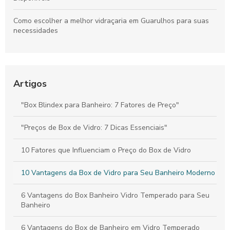
Como escolher a melhor vidraçaria em Guarulhos para suas
necessidades
Como escolher o box banheiro vidro temperado perfeito para
sua casa
Artigos
Vidro de Box: Como Escolher o Melhor para Seu Banheiro e
Garantir Estilo e Segurança
"Box Blindex para Banheiro: 7 Fatores de Preço"
Vidros Jateados Transformam Ambientes com Estilo e
Privacidade
"Preços de Box de Vidro: 7 Dicas Essenciais"
10 Fatores que Influenciam o Preço do Box de Vidro
10 Vantagens da Box de Vidro para Seu Banheiro Moderno
6 Vantagens do Box Banheiro Vidro Temperado para Seu
Banheiro
6 Vantagens do Box de Banheiro em Vidro Temperado