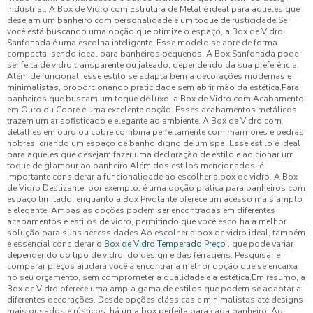
industrial. A Box de Vidro com Estrutura de Metal é ideal para aqueles que
desejam um banheiro com personalidade e um toque de rusticidade.Se
você está buscando uma opção que otimize o espaço, a Box de Vidro
Sanfonada é uma escolha inteligente. Esse modelo se abre de forma
compacta, sendo ideal para banheiros pequenos. A Box Sanfonada pode
ser feita de vidro transparente ou jateado, dependendo da sua preferência.
Além de funcional, esse estilo se adapta bem a decorações modernas e
minimalistas, proporcionando praticidade sem abrir mão da estética.Para
banheiros que buscam um toque de luxo, a Box de Vidro com Acabamento
em Ouro ou Cobre é uma excelente opção. Esses acabamentos metálicos
trazem um ar sofisticado e elegante ao ambiente. A Box de Vidro com
detalhes em ouro ou cobre combina perfeitamente com mármores e pedras
nobres, criando um espaço de banho digno de um spa. Esse estilo é ideal
para aqueles que desejam fazer uma declaração de estilo e adicionar um
toque de glamour ao banheiro.Além dos estilos mencionados, é
importante considerar a funcionalidade ao escolher a box de vidro. A Box
de Vidro Deslizante, por exemplo, é uma opção prática para banheiros com
espaço limitado, enquanto a Box Pivotante oferece um acesso mais amplo
e elegante. Ambas as opções podem ser encontradas em diferentes
acabamentos e estilos de vidro, permitindo que você escolha a melhor
solução para suas necessidades.Ao escolher a box de vidro ideal, também
é essencial considerar o
Box de Vidro Temperado Preço
, que pode variar
dependendo do tipo de vidro, do design e das ferragens. Pesquisar e
comparar preços ajudará você a encontrar a melhor opção que se encaixa
no seu orçamento, sem comprometer a qualidade e a estética.Em resumo, a
Box de Vidro oferece uma ampla gama de estilos que podem se adaptar a
diferentes decorações. Desde opções clássicas e minimalistas até designs
mais ousados e rústicos, há uma box perfeita para cada banheiro. Ao