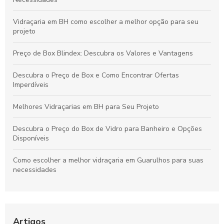
Vidraçaria em BH como escolher a melhor opção para seu
projeto
Preço de Box Blindex: Descubra os Valores e Vantagens
Descubra o Preço de Box e Como Encontrar Ofertas
Imperdíveis
Melhores Vidraçarias em BH para Seu Projeto
Descubra o Preço do Box de Vidro para Banheiro e Opções
Disponíveis
Como escolher a melhor vidraçaria em Guarulhos para suas
necessidades
Como escolher o box banheiro vidro temperado perfeito para
sua casa
Artigos
Vidro de Box: Como Escolher o Melhor para Seu Banheiro e