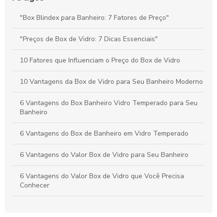
Garantir Estilo e Segurança
"Box Blindex para Banheiro: 7 Fatores de Preço"
Vidros Jateados Transformam Ambientes com Estilo e
Privacidade
"Preços de Box de Vidro: 7 Dicas Essenciais"
10 Fatores que Influenciam o Preço do Box de Vidro
10 Vantagens da Box de Vidro para Seu Banheiro Moderno
6 Vantagens do Box Banheiro Vidro Temperado para Seu
Banheiro
6 Vantagens do Box de Banheiro em Vidro Temperado
6 Vantagens do Valor Box de Vidro para Seu Banheiro
6 Vantagens do Valor Box de Vidro que Você Precisa
Conhecer
7 Dicas para Economizar no Preço de Box de Vidro