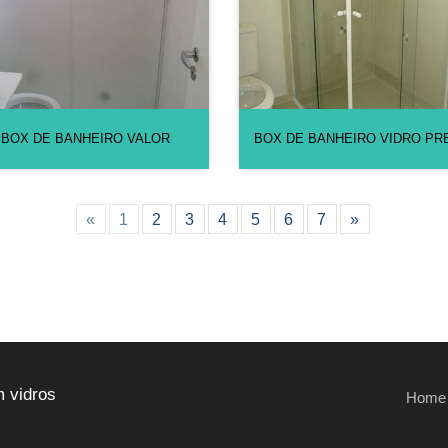
BOX DE BANHEIRO VALOR
BOX DE BANHEIRO VIDRO PR
«
1
2
3
4
5
6
7
»
m vidros
Home