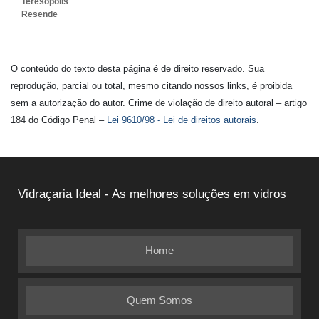
Teresópolis
Resende
O conteúdo do texto desta página é de direito reservado. Sua
reprodução, parcial ou total, mesmo citando nossos links, é proibida
sem a autorização do autor. Crime de violação de direito autoral – artigo
184 do Código Penal –
Lei 9610/98 - Lei de direitos autorais
.
Vidraçaria Ideal - As melhores soluções em vidros
Home
Quem Somos