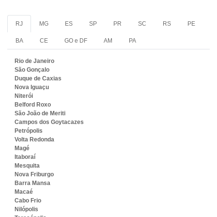
RJ
MG
ES
SP
PR
SC
RS
PE
BA
CE
GO e DF
AM
PA
Rio de Janeiro
São Gonçalo
Duque de Caxias
Nova Iguaçu
Niterói
Belford Roxo
São João de Meriti
Campos dos Goytacazes
Petrópolis
Volta Redonda
Magé
Itaboraí
Mesquita
Nova Friburgo
Barra Mansa
Macaé
Cabo Frio
Nilópolis