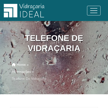
TELEFONE DE
VIDRAÇARIA
Home »
Informações »
Telefone De Vidraçaria