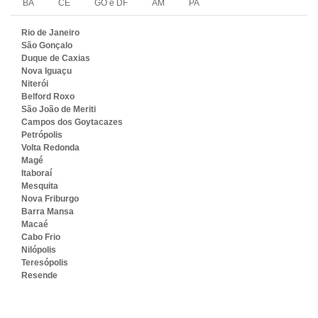
BA
CE
GO e DF
AM
PA
Rio de Janeiro
São Gonçalo
Duque de Caxias
Nova Iguaçu
Niterói
Belford Roxo
São João de Meriti
Campos dos Goytacazes
Petrópolis
Volta Redonda
Magé
Itaboraí
Mesquita
Nova Friburgo
Barra Mansa
Macaé
Cabo Frio
Nilópolis
Teresópolis
Resende