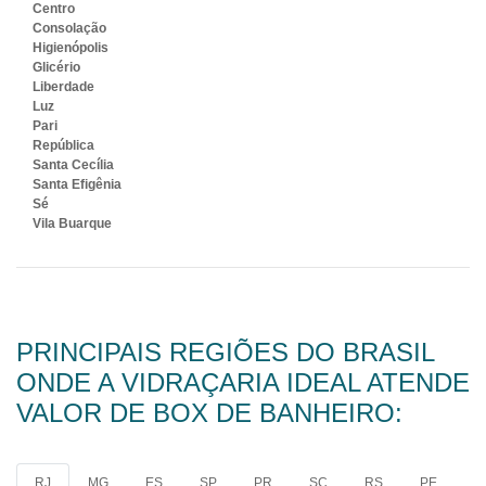
Centro
Consolação
Higienópolis
Glicério
Liberdade
Luz
Pari
República
Santa Cecília
Santa Efigênia
Sé
Vila Buarque
PRINCIPAIS REGIÕES DO BRASIL
ONDE A VIDRAÇARIA IDEAL ATENDE
VALOR DE BOX DE BANHEIRO:
RJ
MG
ES
SP
PR
SC
RS
PE