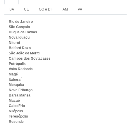
BA
CE
GO e DF
AM
PA
Rio de Janeiro
São Gonçalo
Duque de Caxias
Nova Iguaçu
Niterói
Belford Roxo
São João de Meriti
Campos dos Goytacazes
Petrópolis
Volta Redonda
Magé
Itaboraí
Mesquita
Nova Friburgo
Barra Mansa
Macaé
Cabo Frio
Nilópolis
Teresópolis
Resende